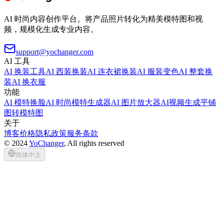
AI 时尚内容创作平台。将产品照片转化为精美模特图和视
频，规模化生成专业内容。
support@yochanger.com
AI 工具
AI 换装工具
AI 西装换装
AI 连衣裙换装
AI 服装变色
AI 整套换
装
AI 换衣服
功能
AI 模特换脸
AI 时尚模特生成器
AI 图片放大器
AI视频生成
平铺
图转模特图
关于
博客
价格
隐私政策
服务条款
©
2024
YoChanger
, All rights reserved
简体中文